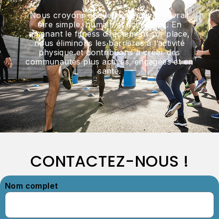
Nous croyons que le mouvement devrait
être simple, humain et accessible. En
amenant le fitness directement sur place,
nous éliminons les barrières à l’activité
physique et contribuons à créer des
communautés plus actives, engagées et en
santé.
CONTACTEZ-NOUS !
Nom complet